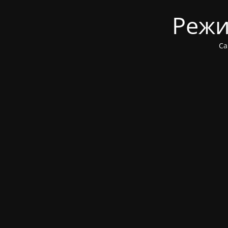
Режи
Са